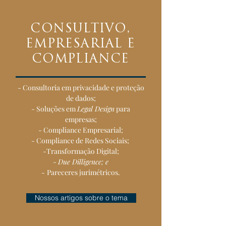
CONSULTIVO,
EMPRESARIAL E
COMPLIANCE
- Consultoria em privacidade e proteção
de dados;
- Soluções em
Legal Design
para
empresas;
- Compliance Empresarial;
- Compliance de Redes Sociais;
-Transformação Digital;
-
Due Dilligence; e
-
Pareceres jurimétricos.
Nossos artigos sobre o tema