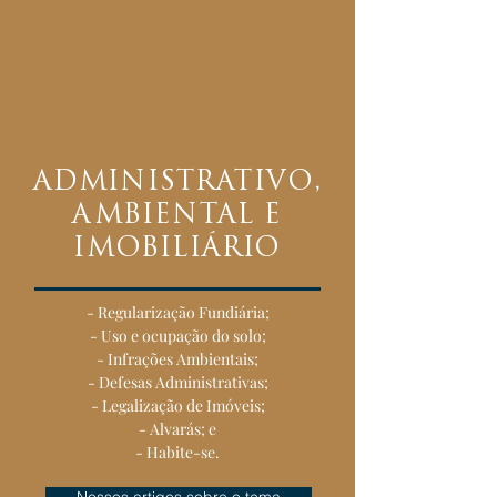
ADMINISTRATIVO,
AMBIENTAL E
IMOBILIÁRIO
- Regularização Fundiária;
- Uso e ocupação do solo;
- Infrações Ambientais;
- Defesas Administrativas;
- Legalização de Imóveis;
- Alvarás; e
- Habite-se
.