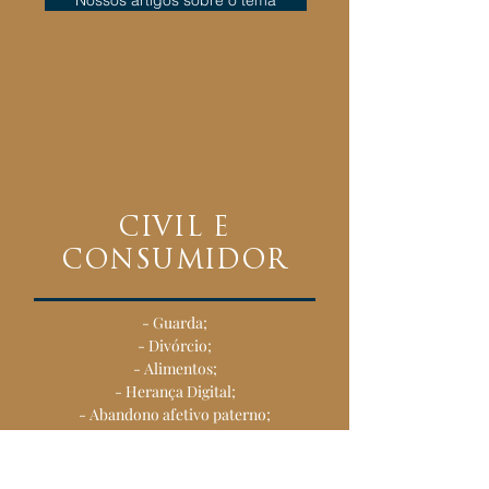
Nossos artigos sobre o tema
CIVIL E
CONSUMIDOR
- Guarda;
- Divórcio;
- Alimentos;
- Herança Digital;
- Abandono afetivo paterno;
- Contratos;
- Comércio eletrônico;
- Voos cancelados;