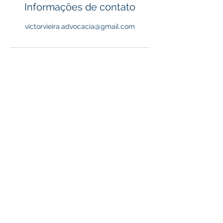
Informações de contato
victorvieira.advocacia@gmail.com
Política de privacidade
Termos de uso
Araguari - Minas Gerais
-
Rua José
Carrijo, 326 - Centro -
38440-264
falecom@victorvieira.adv.br
+55 34 9986-9934