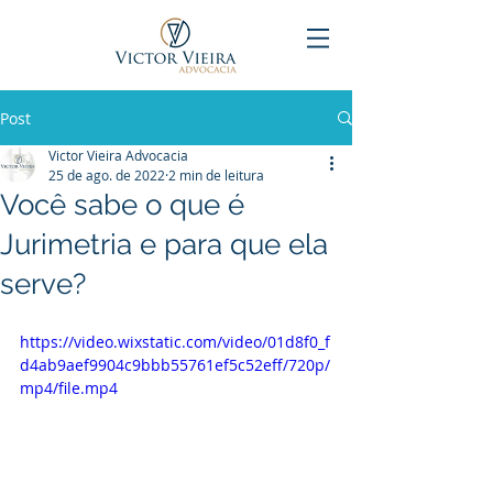
Post
Victor Vieira Advocacia
25 de ago. de 2022
2 min de leitura
Você sabe o que é
Jurimetria e para que ela
serve?
https://video.wixstatic.com/video/01d8f0_f
d4ab9aef9904c9bbb55761ef5c52eff/720p/
mp4/file.mp4